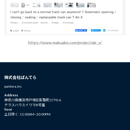
https://www.makuake.com/project/air_x/
株式会社ぱんてら
pantera.inc
Address
神奈川県横浜市戸塚区影取町1770-6
テラスハウスイワマB号室
hour
土日除く: 11:00AM–20:00PM