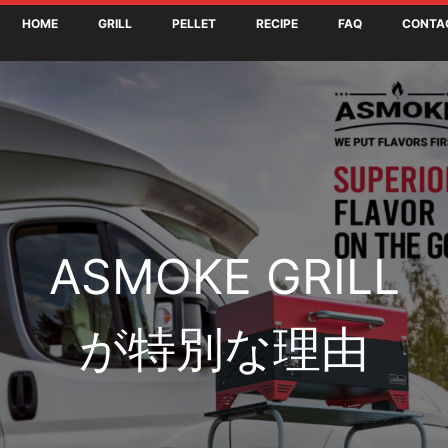
HOME
GRILL
PELLET
RECIPE
FAQ
CONTA
ASMOKE GRILL
が特別な理由